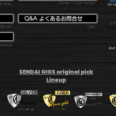
望め
Cloak・Coin locker
'S map
Go to
Q&A よくあるお問合せ
とて
 by car
Q&A
ormance
And 
SENDAI GIGS original pick
Lineup