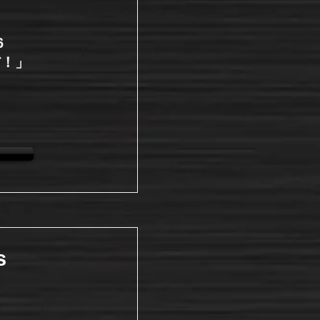
6
だ！」
s