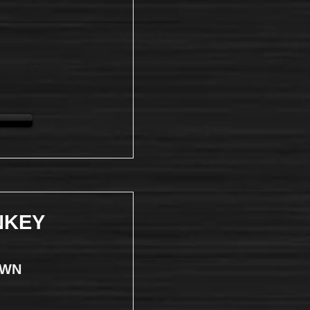
NKEY
OWN