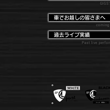
GIGS
車でお越しの皆さまへ
coming
過去ライブ実績
Past live perf