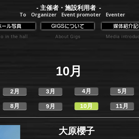
- 主催者・施設利用者 -
To Organizer Event promoter Eventer
ホール写真
GIGSについて
媒体紹介記
o in the hall
About Gigs
Media introdu
10月
4月
5月
2月
3月
8月
10月
11月
9月
大原櫻子