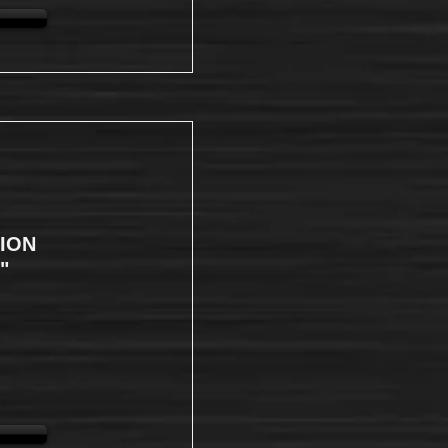
ION
"