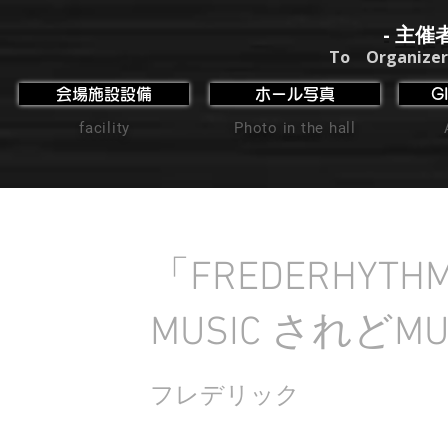
- 主催
To Organizer
会場施設設備
ホール写真
G
facility
Photo in the hall
「FREDERHYTH
MUSIC されどM
フレデリック