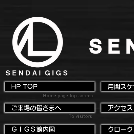
HP TOP
月間スケ
Home page top screen
ご来場の皆さまへ
アクセス
To visitors
ＧＩＧＳ館内図
クローク