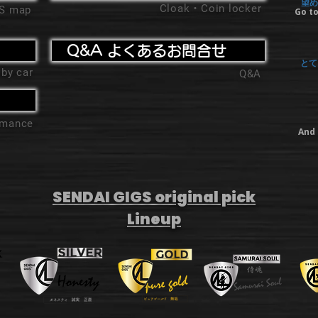
望め
Cloak・Coin locker
'S map
Go to
Q&A よくあるお問合せ
とて
 by car
Q&A
ormance
And 
SENDAI GIGS original pick
Lineup