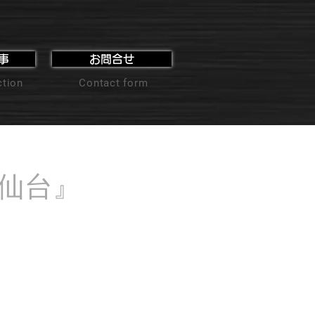
事
お問合せ
ction
Contact form
n仙台』