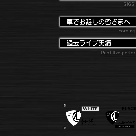
GIGS
車でお越しの皆さまへ
coming
過去ライブ実績
Past live perf