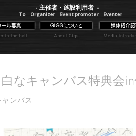
- 主催者・施設利用者 -
To Organizer Event promoter Eventer
ホール写真
GIGSについて
媒体紹介記
o in the hall
About Gigs
Media introdu
白なキャンバス特典会i
キャンバス