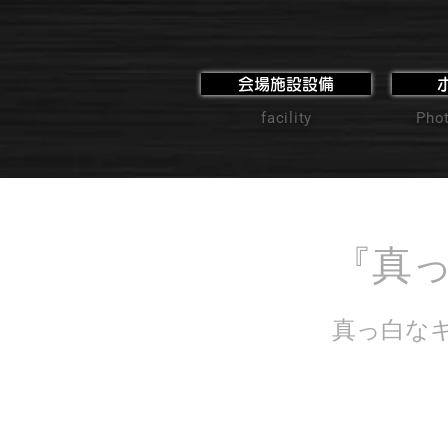
会場施設設備
facility
Phot
『真っ
真っ白な