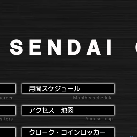
月間スケジュール
screen
Monthly schedule
アクセス 地図
Access map
sitors
クローク・コインロッカー