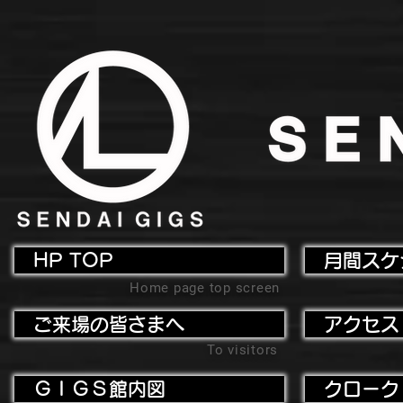
HP TOP
月間スケ
Home page top screen
ご来場の皆さまへ
アクセス
To visitors
ＧＩＧＳ館内図
クローク