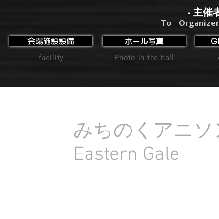
- 主催
To Organizer
会場施設設備
ホール写真
G
facility
Photo in the hall
みちのくアニソン
Eastern Gale