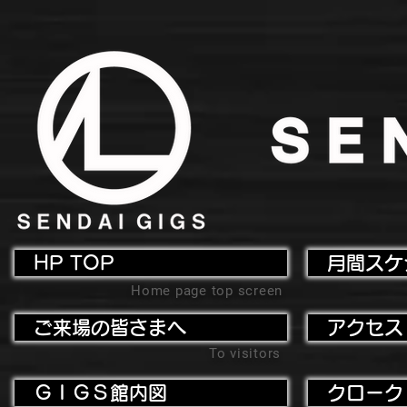
HP TOP
月間スケ
Home page top screen
ご来場の皆さまへ
アクセス
To visitors
ＧＩＧＳ館内図
クローク