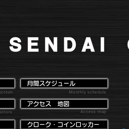
月間スケジュール
screen
Monthly schedule
アクセス 地図
Access map
sitors
クローク・コインロッカー