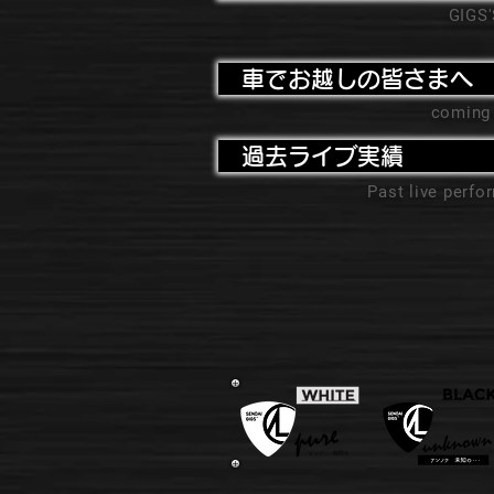
GIGS
車でお越しの皆さまへ
coming
過去ライブ実績
Past live perf