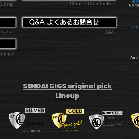
望め
Cloak・Coin locker
'S map
Go to
Q&A よくあるお問合せ
とて
 by car
Q&A
ormance
And 
SENDAI GIGS original pick
Lineup