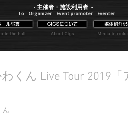
- 主催者・施設利用者 -
To Organizer Event promoter Eventer
ホール写真
GIGSについて
媒体紹介記
o in the hall
About Gigs
Media introdu
くん Live Tour 2019
」
くん