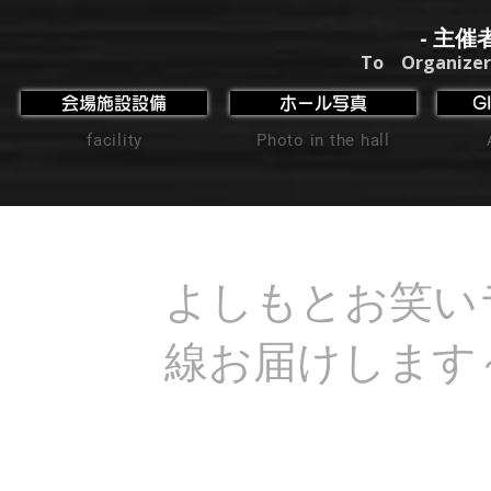
- 主催
To Organizer
会場施設設備
ホール写真
G
facility
Photo in the hall
よしもとお笑い
線お届けします～i