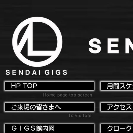
HP TOP
月間スケ
Home page top screen
ご来場の皆さまへ
アクセス
To visitors
ＧＩＧＳ館内図
クローク