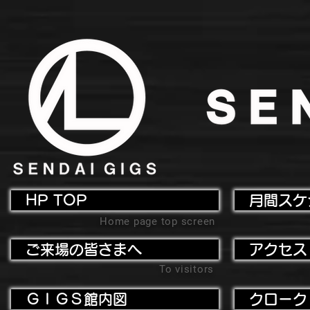
HP TOP
月間スケ
Home page top screen
ご来場の皆さまへ
アクセス
To visitors
ＧＩＧＳ館内図
クローク