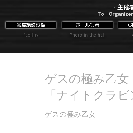
- 主催
To Organizer
会場施設設備
ホール写真
G
facility
Photo in the hall
ゲスの極み乙女 
「ナイトクラビ
ゲスの極み乙女