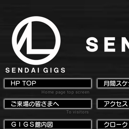
HP TOP
月間スケ
Home page top screen
ご来場の皆さまへ
アクセス
To visitors
ＧＩＧＳ館内図
クローク