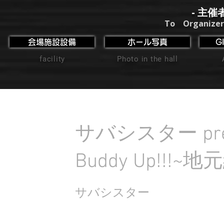
- 主催
To Organizer
会場施設設備
ホール写真
G
facility
Photo in the hall
サバシスター pres
Buddy Up!!!~地
サバシスター