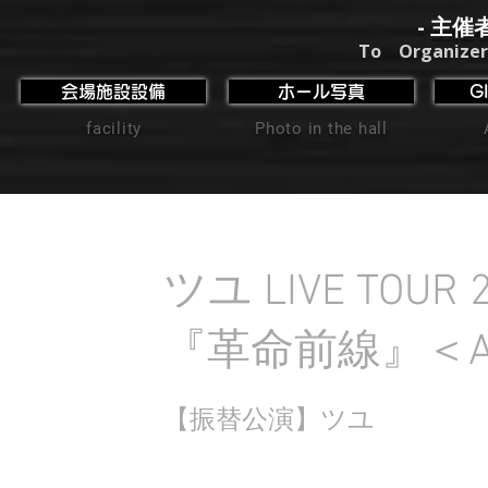
- 主催
To Organizer
会場施設設備
ホール写真
G
facility
Photo in the hall
ツユ LIVE TOUR 
『革命前線』＜Afte
【振替公演】ツユ