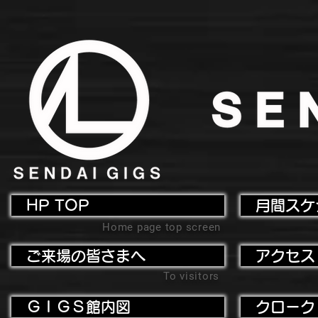
HP TOP
月間スケ
Home page top screen
ご来場の皆さまへ
アクセス
To visitors
ＧＩＧＳ館内図
クローク