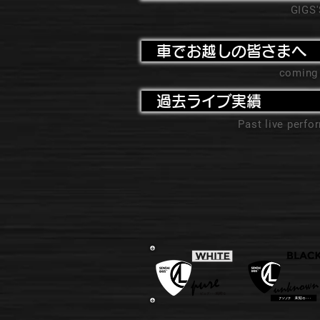
GIGS
車でお越しの皆さまへ
coming
過去ライブ実績
Past live perf