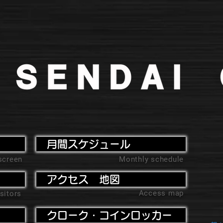
月間スケジュール
screen
Monthly schedule
アクセス 地図
Access map
sitors
クローク・コインロッカー