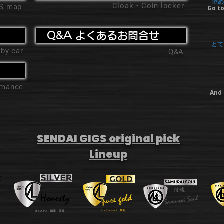
望め
Cloak・Coin locker
'S map
Go to
Q&A よくあるお問合せ
とて
 by car
Q&A
ormance
And 
SENDAI GIGS original pick
Lineup