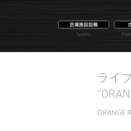
会場施設設備
facility
Phot
ライ
“ORA
ORANGE 