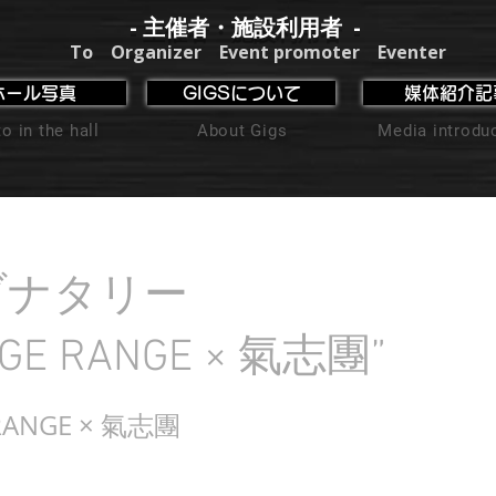
- 主催者・施設利用者 -
To Organizer Event promoter Eventer
ホール写真
GIGSについて
媒体紹介記
o in the hall
About Gigs
Media introdu
ブナタリー
NGE RANGE × 氣志團”
RANGE × 氣志團