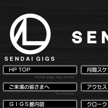
HP TOP
月間スケ
Home page top screen
ご来場の皆さまへ
アクセス
To visitors
ＧＩＧＳ館内図
クローク