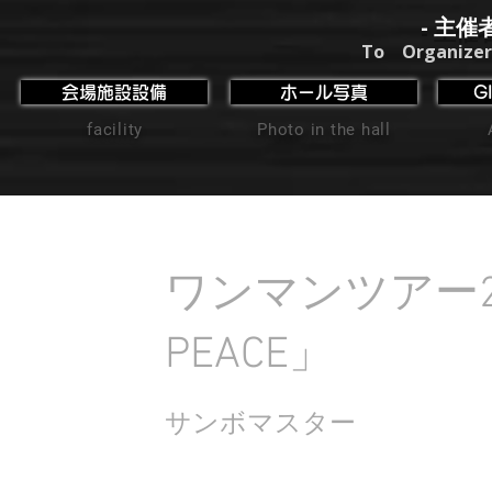
- 主催
To Organizer
会場施設設備
ホール写真
G
facility
Photo in the hall
ワンマンツアー202
PEACE」
サンボマスター