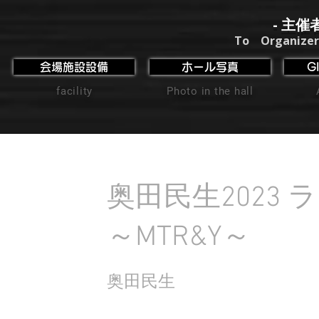
- 主催
To Organizer
会場施設設備
ホール写真
G
facility
Photo in the hall
奥田民生2023
～MTR&Y～
奥田民生