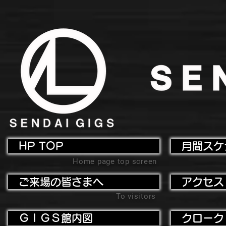
HP TOP
月間スケ
Home page top screen
ご来場の皆さまへ
アクセス
To visitors
ＧＩＧＳ館内図
クローク