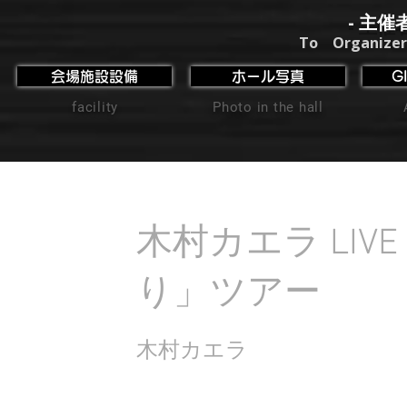
- 主催
To Organizer
会場施設設備
ホール写真
G
facility
Photo in the hall
木村カエラ LIVE
り」ツアー
木村カエラ