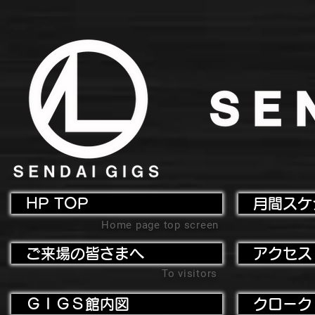
HP TOP
月間スケ
Home page top screen
ご来場の皆さまへ
アクセス
To visitors
ＧＩＧＳ館内図
クローク