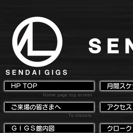
HP TOP
月間スケ
Home page top screen
ご来場の皆さまへ
アクセス
To visitors
ＧＩＧＳ館内図
クローク