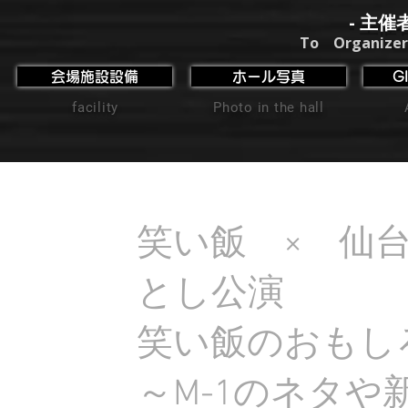
- 主催
To Organizer
会場施設設備
ホール写真
G
facility
Photo in the hall
笑い飯 × 仙
とし公演
笑い飯のおもし
～M-1のネタ