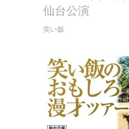
仙台公演
笑い飯