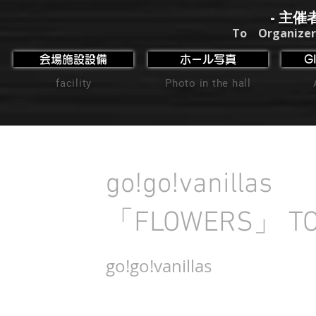
- 主催
To Organizer
会場施設設備
ホール写真
G
facility
Photo in the hall
go!go!vanillas
「FLOWERS」 TO
go!go!vanillas