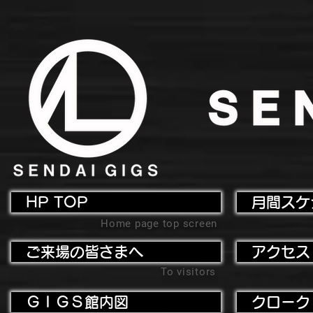
HP TOP
月間スケ
Home page top screen
ご来場の皆さまへ
アクセス
To visitors
ＧＩＧＳ館内図
クローク