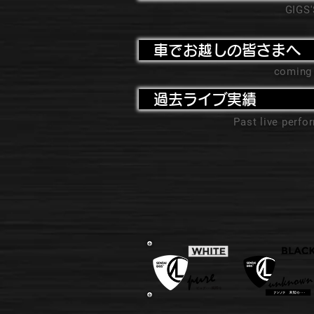
GIGS
車でお越しの皆さまへ
coming
過去ライブ実績
Past live perf