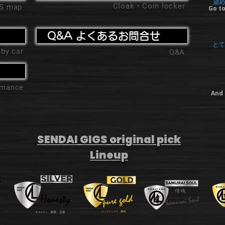
望め
Cloak・Coin locker
'S map
Go to
Q&A よくあるお問合せ
とて
 by car
Q&A
ormance
And 
SENDAI GIGS original pick
Lineup