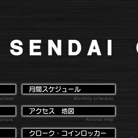
月間スケジュール
screen
Monthly schedule
アクセス 地図
Access map
sitors
クローク・コインロッカー