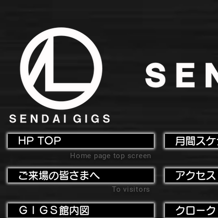
HP TOP
月間スケ
Home page top screen
ご来場の皆さまへ
アクセス
To visitors
ＧＩＧＳ館内図
クローク