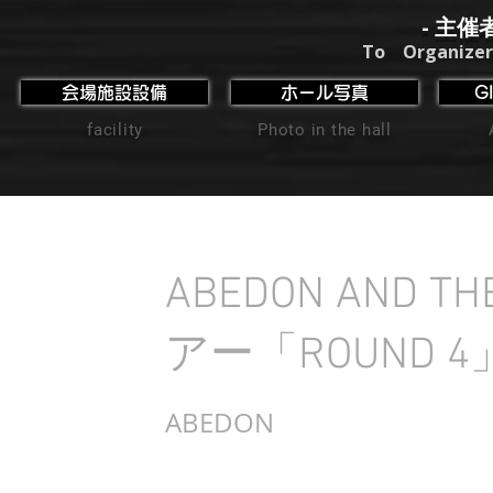
- 主催
To Organizer
会場施設設備
ホール写真
G
facility
Photo in the hall
ABEDON AND THE
アー「ROUND 4
ABEDON