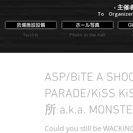
- 主催
To Organizer
会場施設設備
ホール写真
G
facility
Photo in the hall
ASP/BiTE A SH
PARADE/KiSS
所 a.k.a. MONST
Could you still be WACKi