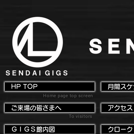
HP TOP
月間スケ
Home page top screen
ご来場の皆さまへ
アクセス
To visitors
ＧＩＧＳ館内図
クローク