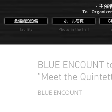
- 主催
To Organizer
会場施設設備
ホール写真
G
facility
Photo in the hall
BLUE ENCOUNT t
”Meet the Quintet
BLUE ENCOUNT