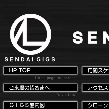
HP TOP
月間スケ
Home page top screen
ご来場の皆さまへ
アクセス
To visitors
ＧＩＧＳ館内図
クローク