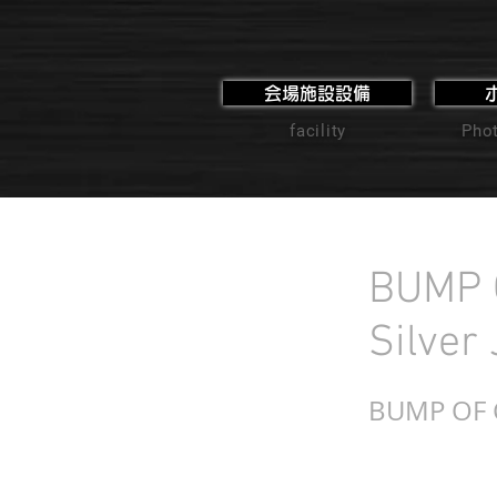
会場施設設備
facility
Phot
BUMP 
Silver 
BUMP OF 