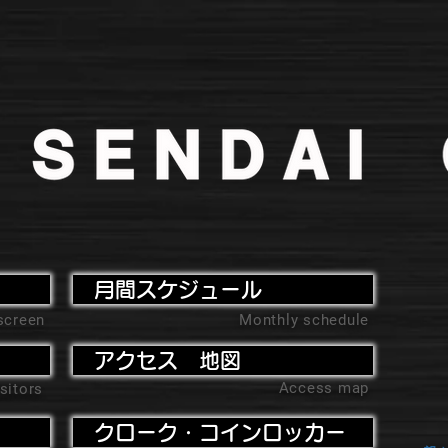
月間スケジュール
screen
Monthly schedule
アクセス 地図
Access map
sitors
クローク・コインロッカー