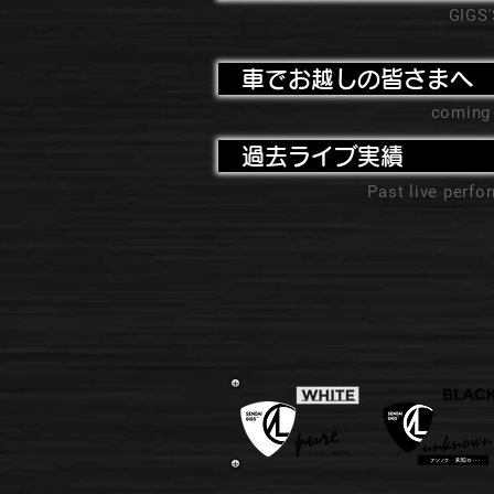
GIGS
車でお越しの皆さまへ
coming
過去ライブ実績
Past live perf