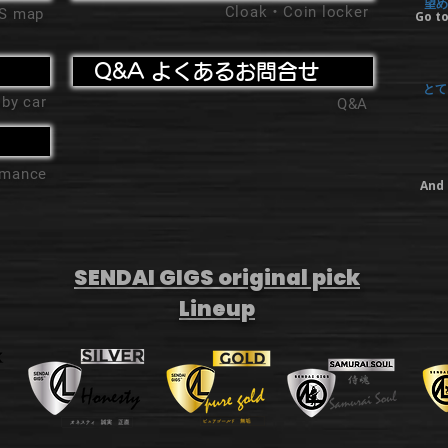
望め
Cloak・Coin locker
'S map
Go to
Q&A よくあるお問合せ
とて
 by car
Q&A
ormance
And 
SENDAI GIGS original pick
Lineup