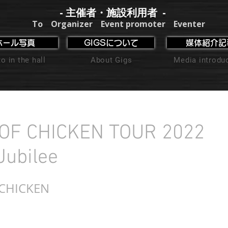
- 主催者・施設利用者 -
To Organizer Event promoter Eventer
ホール写真
GIGSについて
媒体紹介記
o in the hall
About Gigs
Media introdu
OF CHICKEN TOUR 2022
Jubilee
CHICKEN