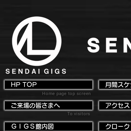
HP TOP
月間スケ
Home page top screen
ご来場の皆さまへ
アクセス
To visitors
ＧＩＧＳ館内図
クローク