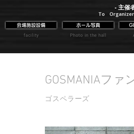
- 主催
To Organizer
会場施設設備
ホール写真
G
facility
Photo in the hall
GOSMANIAファ
ゴスペラーズ