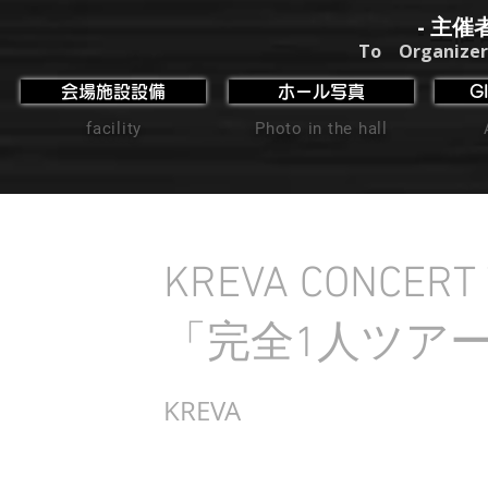
- 主催
To Organizer
会場施設設備
ホール写真
G
facility
Photo in the hall
KREVA CONCERT 
「完全1人ツアー2
KREVA