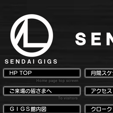
HP TOP
月間スケ
Home page top screen
ご来場の皆さまへ
アクセス
To visitors
ＧＩＧＳ館内図
クローク