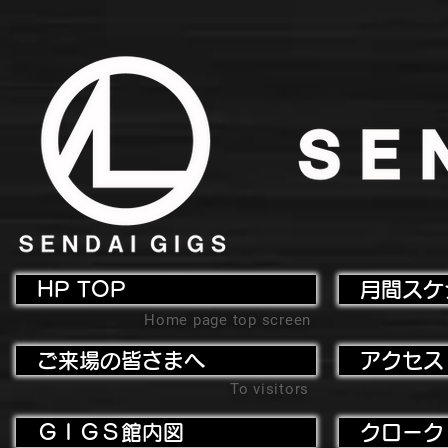
HP TOP
月間スケ
Home page top screen
ご来場の皆さまへ
アクセス
To visitors
ＧＩＧＳ館内図
クローク