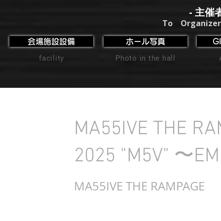
- 主催
To Organizer
会場施設設備
ホール写真
G
facility
Photo in the hall
MA55IVE THE RA
2025 "M5V" 〜E
MA55IVE THE RAMPAGE