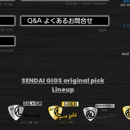
望め
Cloak・Coin locker
'S map
Go to
Q&A よくあるお問合せ
とて
 by car
Q&A
ormance
And 
SENDAI GIGS original pick
Lineup