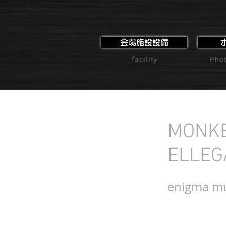
会場施設設備
facility
Phot
MONKEY
ELLEG
enigma mu