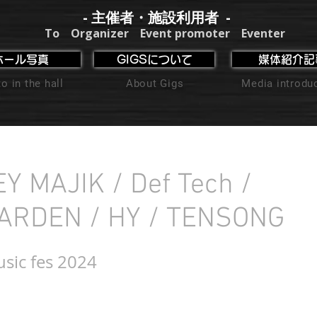
- 主催者・施設利用者 -
To Organizer Event promoter Eventer
ホール写真
GIGSについて
媒体紹介記
o in the hall
About Gigs
Media introdu
 MAJIK / Def Tech /
ARDEN / HY / TENSONG
sic fes 2024