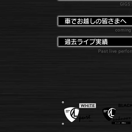
GIGS
車でお越しの皆さまへ
coming
過去ライブ実績
Past live perf