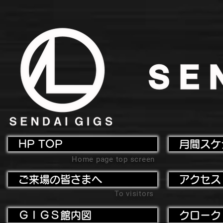
HP TOP
月間スケ
Home page top screen
ご来場の皆さまへ
アクセス
To visitors
ＧＩＧＳ館内図
クローク