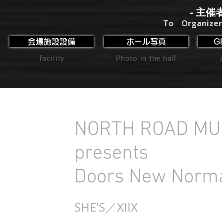
- 主催
To Organizer
会場施設設備
ホール写真
G
facility
Photo in the hall
NORTH ROAD MUSI
presents
Doors New Norma
SHE'S／XIIX