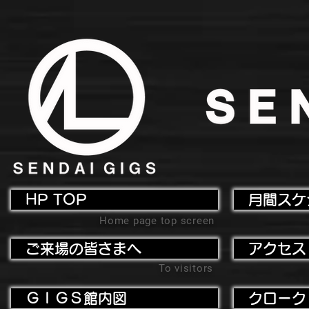
HP TOP
月間スケ
Home page top screen
ご来場の皆さまへ
アクセス
To visitors
ＧＩＧＳ館内図
クローク