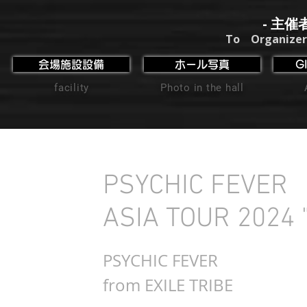
- 主催
To Organizer
会場施設設備
ホール写真
G
facility
Photo in the hall
PSYCHIC FEVER
ASIA TOUR 2024 
PSYCHIC FEVER
from EXILE TRIBE