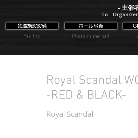
- 主催
To Organizer
会場施設設備
ホール写真
G
facility
Photo in the hall
Royal Scandal 
-RED & BLACK-
Royal Scandal