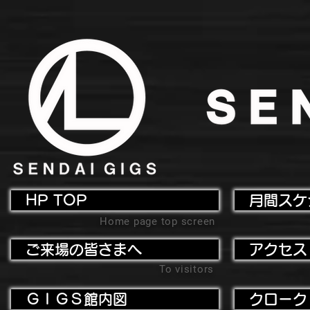
HP TOP
月間スケ
Home page top screen
ご来場の皆さまへ
アクセス
To visitors
ＧＩＧＳ館内図
クローク