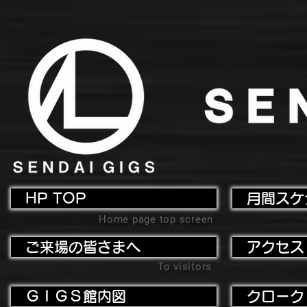
HP TOP
月間スケ
Home page top screen
ご来場の皆さまへ
アクセス
To visitors
ＧＩＧＳ館内図
クローク