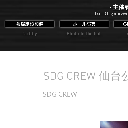
- 主催
To Organizer
会場施設設備
ホール写真
G
facility
Photo in the hall
SDG CREW 仙
SDG CREW