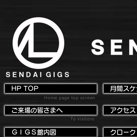
HP TOP
月間スケ
Home page top screen
ご来場の皆さまへ
アクセス
To visitors
ＧＩＧＳ館内図
クローク