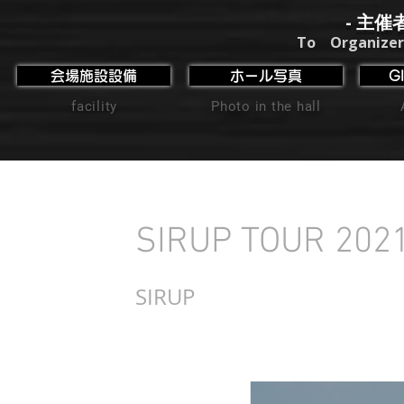
- 主催
To Organizer
会場施設設備
ホール写真
G
facility
Photo in the hall
SIRUP TOUR 20
SIRUP