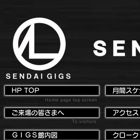
HP TOP
月間スケ
Home page top screen
ご来場の皆さまへ
アクセス
To visitors
ＧＩＧＳ館内図
クローク