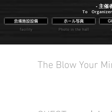
- 主催
To Organizer
会場施設設備
ホール写真
G
facility
Photo in the hall
The Blow Your M