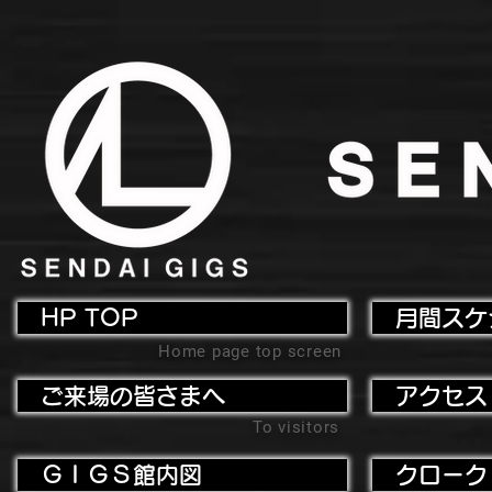
HP TOP
月間スケ
Home page top screen
ご来場の皆さまへ
アクセス
To visitors
ＧＩＧＳ館内図
クローク