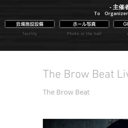
- 主催
To Organizer
会場施設設備
ホール写真
G
facility
Photo in the hall
The Brow Beat Li
The Brow Beat