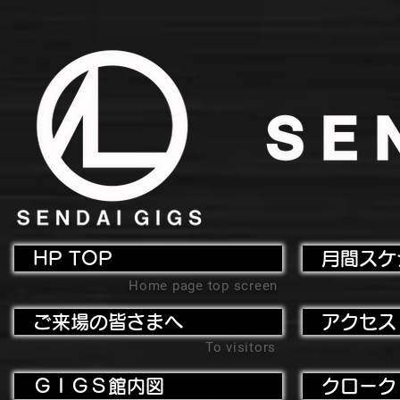
HP TOP
月間スケ
Home page top screen
ご来場の皆さまへ
アクセス
To visitors
ＧＩＧＳ館内図
クローク