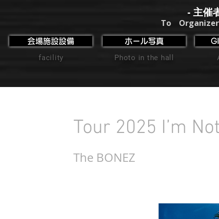
- 主催
To Organizer
会場施設設備
ホール写真
G
facility
Photo in the hall
Tour 2025 I’m Not
The BONEZ