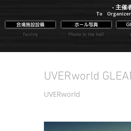
- 主催
To Organizer
会場施設設備
ホール写真
G
facility
Photo in the hall
UVERworld GLEA
UVERworld