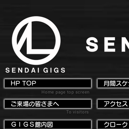
HP TOP
月間スケ
Home page top screen
ご来場の皆さまへ
アクセス
To visitors
ＧＩＧＳ館内図
クローク