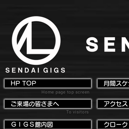
HP TOP
月間スケ
Home page top screen
ご来場の皆さまへ
アクセス
To visitors
ＧＩＧＳ館内図
クローク