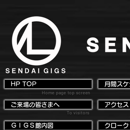
HP TOP
月間スケ
Home page top screen
ご来場の皆さまへ
アクセス
To visitors
ＧＩＧＳ館内図
クローク