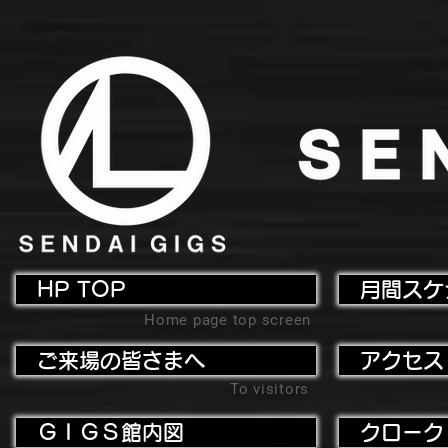
HP TOP
月間スケ
Home page top screen
ご来場の皆さまへ
アクセス
To visitors
ＧＩＧＳ館内図
クローク