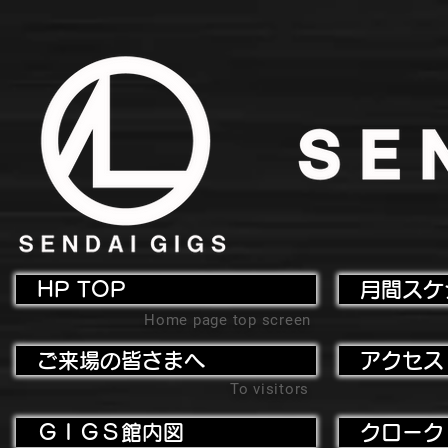
HP TOP
月間スケ
Home page top screen
ご来場の皆さまへ
アクセス
To visitors
ＧＩＧＳ館内図
クローク