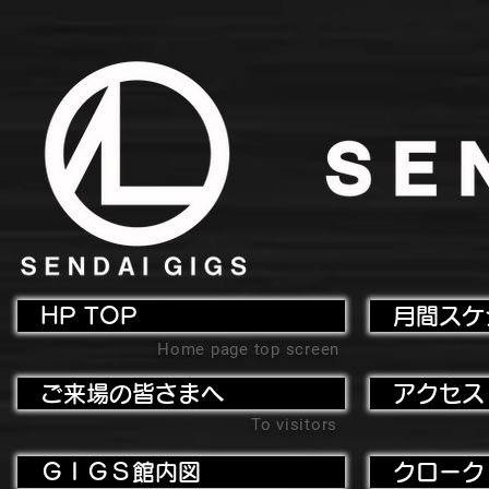
HP TOP
月間スケ
Home page top screen
ご来場の皆さまへ
アクセス
To visitors
ＧＩＧＳ館内図
クローク