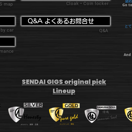
望め
Cloak・Coin locker
'S map
Go to
Q&A よくあるお問合せ
とて
 by car
Q&A
ormance
And 
SENDAI GIGS original pick
Lineup