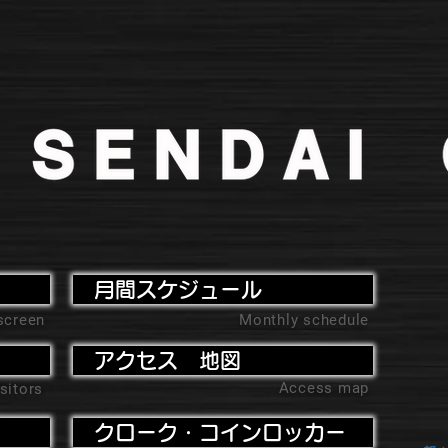
月間スケジュール
screen
Monthly schedule
アクセス 地図
Access map
sitors
クローク・コインロッカー