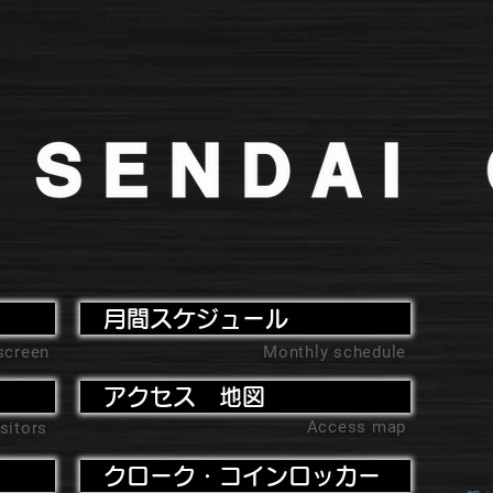
月間スケジュール
screen
Monthly schedule
アクセス 地図
Access map
sitors
クローク・コインロッカー