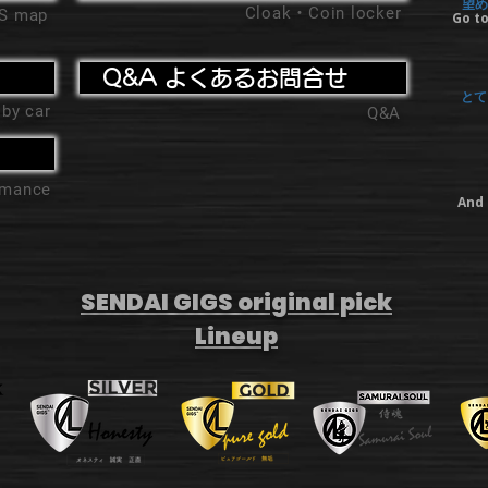
望め
Cloak・Coin locker
'S map
Go to
Q&A よくあるお問合せ
とて
 by car
Q&A
ormance
And 
SENDAI GIGS original pick
Lineup