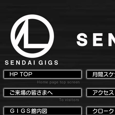
HP TOP
月間スケ
Home page top screen
ご来場の皆さまへ
アクセス
To visitors
ＧＩＧＳ館内図
クローク