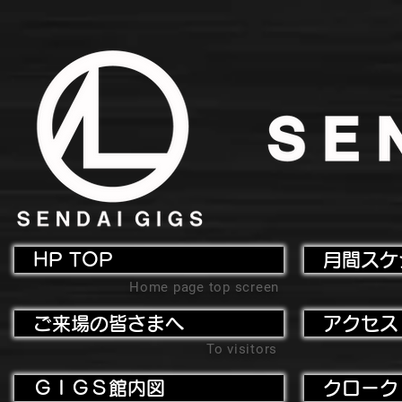
HP TOP
月間スケ
Home page top screen
ご来場の皆さまへ
アクセス
To visitors
ＧＩＧＳ館内図
クローク