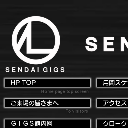
HP TOP
月間スケ
Home page top screen
ご来場の皆さまへ
アクセス
To visitors
ＧＩＧＳ館内図
クローク