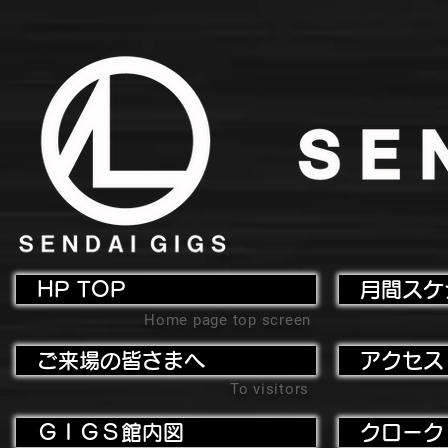
HP TOP
月間スケ
Home page top screen
ご来場の皆さまへ
アクセス
To visitors
ＧＩＧＳ館内図
クローク