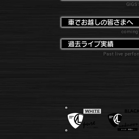
GIGS
車でお越しの皆さまへ
coming
過去ライブ実績
Past live perf