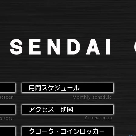
月間スケジュール
screen
Monthly schedule
アクセス 地図
Access map
sitors
クローク・コインロッカー