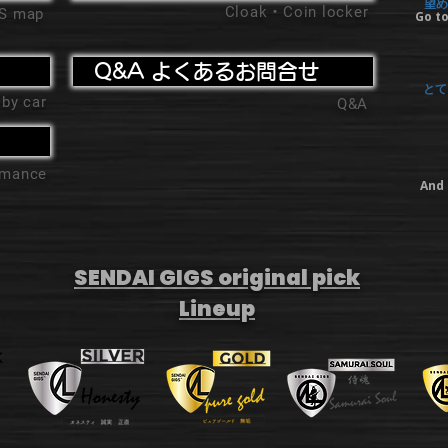
望め
Cloak・Coin locker
'S map
Go to
Q&A よくあるお問合せ
とて
 by car
Q&A
ormance
And 
SENDAI GIGS original pick
Lineup