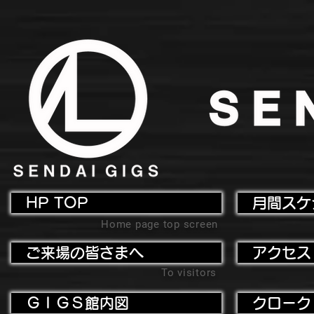
HP TOP
月間スケ
Home page top screen
ご来場の皆さまへ
アクセス
To visitors
ＧＩＧＳ館内図
クローク