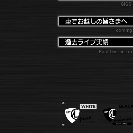
GIGS
車でお越しの皆さまへ
coming
過去ライブ実績
Past live perf