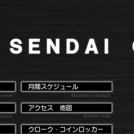
月間スケジュール
screen
Monthly schedule
アクセス 地図
Access map
sitors
クローク・コインロッカー