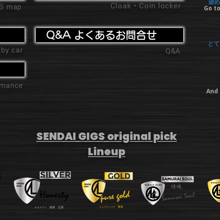
望め
Cloak・Coin locker
'S map
Go to
Q&A よくあるお問合せ
とて
 by car
Q&A
ormance
And 
SENDAI GIGS original pick
Lineup