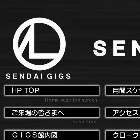
HP TOP
月間スケ
Home page top screen
ご来場の皆さまへ
アクセス
To visitors
ＧＩＧＳ館内図
クローク