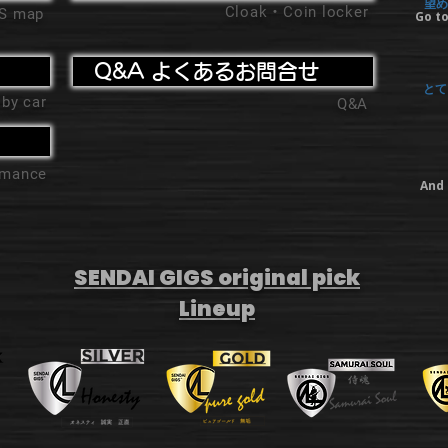
望め
Cloak・Coin locker
'S map
Go to
Q&A よくあるお問合せ
とて
 by car
Q&A
ormance
And 
SENDAI GIGS original pick
Lineup