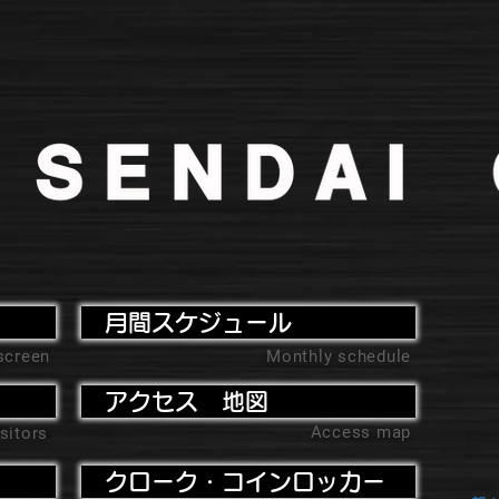
月間スケジュール
screen
Monthly schedule
アクセス 地図
Access map
sitors
クローク・コインロッカー