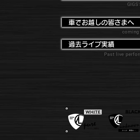
GIGS
車でお越しの皆さまへ
coming
過去ライブ実績
Past live perf